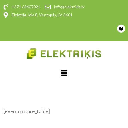
+371 63607021
info@elektrikis.lv
Elektriķu iela 8, Ventspils, LV-3601
[evercompare_table]