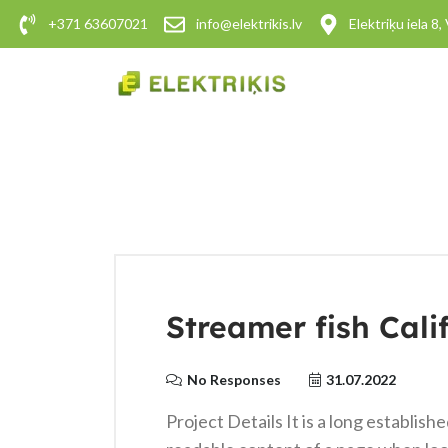
+371 63607021
info@elektrikis.lv
Elektriķu iela 8
Streamer fish Calif
No Responses
31.07.2022
Project Details It is a long establish