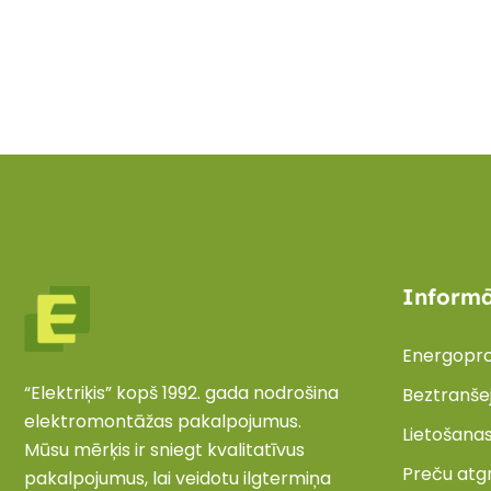
Informā
Energopro
“Elektriķis” kopš 1992. gada nodrošina
Beztranšej
elektromontāžas pakalpojumus.
Lietošana
Mūsu mērķis ir sniegt kvalitatīvus
Preču atg
pakalpojumus, lai veidotu ilgtermiņa