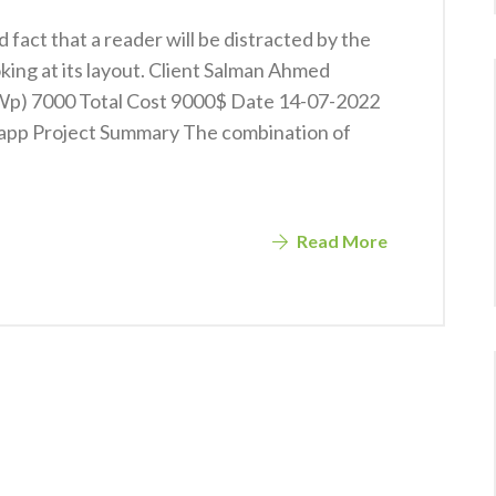
ed fact that a reader will be distracted by the
king at its layout. Client Salman Ahmed
KWp) 7000 Total Cost 9000$ Date 14-07-2022
app Project Summary The combination of
Read More