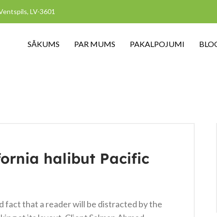
, Ventspils, LV-3601
SĀKUMS
PAR MUMS
PAKALPOJUMI
BLO
ornia halibut Pacific
ed fact that a reader will be distracted by the