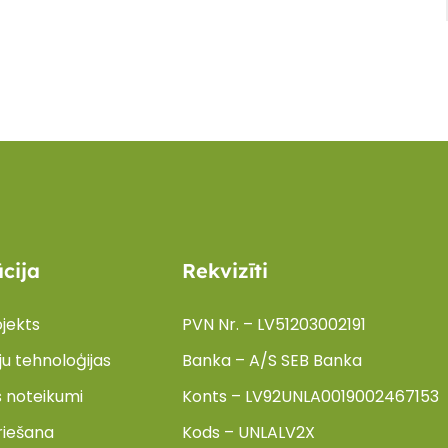
cija
Rekvizīti
jekts
PVN Nr. – LV51203002191
u tehnoloģijas
Banka – A/S SEB Banka
s noteikumi
Konts – LV92UNLA0019002467153
riešana
Kods – UNLALV2X