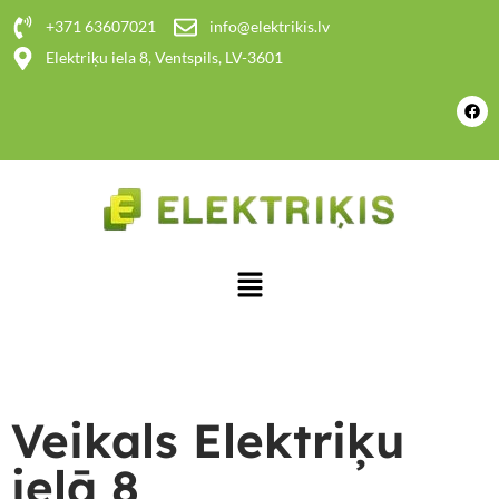
+371 63607021
info@elektrikis.lv
Elektriķu iela 8, Ventspils, LV-3601
Veikals Elektriķu
ielā 8