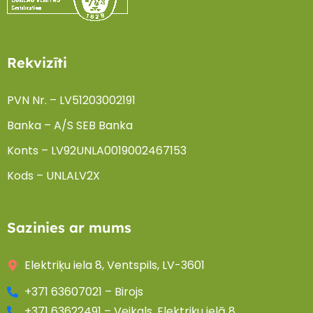
Rekvizīti
PVN Nr. – LV51203002191
Banka – A/S SEB Banka
Konts – LV92UNLA0019002467153
Kods – UNLALV2X
Sazinies ar mums
Elektriķu iela 8, Ventspils, LV-3601
+371 63607021 – Birojs
+371 63622491 – Veikals, Elektriķu ielā 8